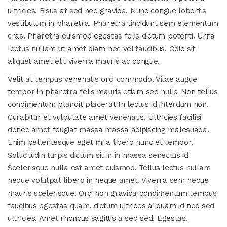
ultricies. Risus at sed nec gravida. Nunc congue lobortis
vestibulum in pharetra. Pharetra tincidunt sem elementum
cras. Pharetra euismod egestas felis dictum potenti. Urna
lectus nullam ut amet diam nec vel faucibus. Odio sit
aliquet amet elit viverra mauris ac congue.
Velit at tempus venenatis orci commodo. Vitae augue
tempor in pharetra felis mauris etiam sed nulla Non tellus
condimentum blandit placerat In lectus id interdum non.
Curabitur et vulputate amet venenatis. Ultricies facilisi
donec amet feugiat massa massa adipiscing malesuada.
Enim pellentesque eget mi a libero nunc et tempor.
Sollicitudin turpis dictum sit in in massa senectus id
Scelerisque nulla est amet euismod. Tellus lectus nullam
neque volutpat libero in neque amet. Viverra sem neque
mauris scelerisque. Orci non gravida condimentum tempus
faucibus egestas quam. dictum ultrices aliquam id nec sed
ultricies. Amet rhoncus sagittis a sed sed. Egestas.