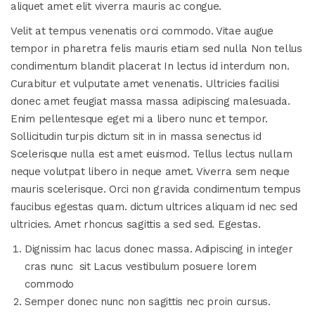
aliquet amet elit viverra mauris ac congue.
Velit at tempus venenatis orci commodo. Vitae augue
tempor in pharetra felis mauris etiam sed nulla Non tellus
condimentum blandit placerat In lectus id interdum non.
Curabitur et vulputate amet venenatis. Ultricies facilisi
donec amet feugiat massa massa adipiscing malesuada.
Enim pellentesque eget mi a libero nunc et tempor.
Sollicitudin turpis dictum sit in in massa senectus id
Scelerisque nulla est amet euismod. Tellus lectus nullam
neque volutpat libero in neque amet. Viverra sem neque
mauris scelerisque. Orci non gravida condimentum tempus
faucibus egestas quam. dictum ultrices aliquam id nec sed
ultricies. Amet rhoncus sagittis a sed sed. Egestas.
Dignissim hac lacus donec massa. Adipiscing in integer
cras nunc sit Lacus vestibulum posuere lorem
commodo
Semper donec nunc non sagittis nec proin cursus.