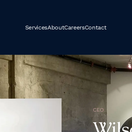
Services
About
Careers
Contact
CEO
Wils