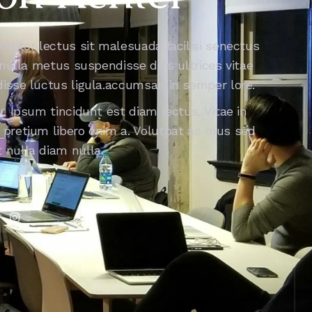
ttitor lectus sit malesuada facilisi senectus
 nulla metus suspendisse duis ultrices vitae
isse luctus ligula.accumsan in semper lore.
. Ipsum tincidunt est diam lectus. Vitae in
pretium libero enim a. Volutpat ac mus sed
nulla diam nulla.